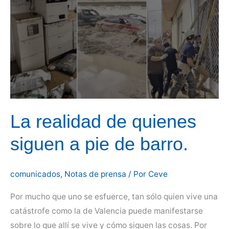
en
España.
Edición
2024
La realidad de quienes
siguen a pie de barro.
comunicados
,
Notas de prensa
/ Por
Ceve
Por mucho que uno se esfuerce, tan sólo quien vive una
catástrofe como la de Valencia puede manifestarse
sobre lo que allí se vive y cómo siguen las cosas. Por