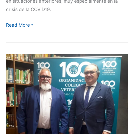
en situaciones anteriores, muy especialmente en la
crisis de la COVID19.
CEVE
Read More »
activa
su
gabinete
de
crisis
«SOS
VALENCIA»