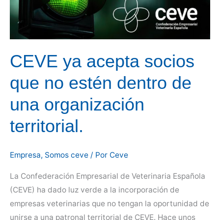
de
Medicamentos
Veterinarios.
CEVE ya acepta socios
que no estén dentro de
una organización
territorial.
Empresa
,
Somos ceve
/ Por
Ceve
La Confederación Empresarial de Veterinaria Española
(CEVE) ha dado luz verde a la incorporación de
empresas veterinarias que no tengan la oportunidad de
unirse a una patronal territorial de CEVE. Hace unos