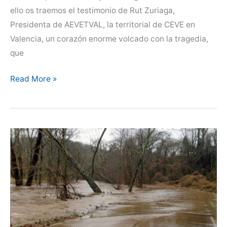
ello os traemos el testimonio de Rut Zuriaga,
Presidenta de AEVETVAL, la territorial de CEVE en
Valencia, un corazón enorme volcado con la tragedia,
que
La
Read More »
realidad
de
quienes
siguen
a
pie
de
barro.