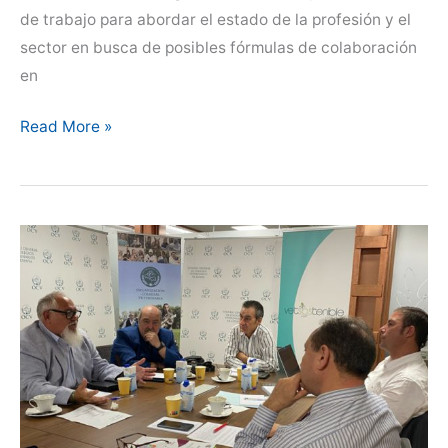
de trabajo para abordar el estado de la profesión y el
sector en busca de posibles fórmulas de colaboración
en
La
Read More »
OCV
y
CEVE
estudiarán
fórmulas
de
colaboración
para
la
mejora
de