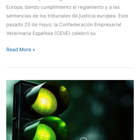
Europa, dando cumplimiento al reglamento y a las
sentencias de los tribunales de justicia europea. Este
pasado 23 de mayo, la Confederación Empresarial
Veterinaria Española (CEVE) celebró su
La
Read More »
Confederación
Empresarial
Veterinaria
Española
CEVE
trabaja
para
conseguir
la
Dispensación