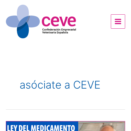
Ir
al
contenido
asóciate a CEVE