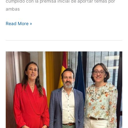
cumplido con la premisa inicial de aportar temas por
ambas
Primer
Read More »
encuentro
FESVET
–
CEVE.
En
busca
de
sinergias.