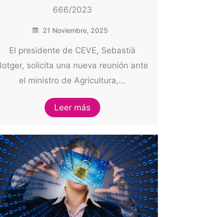
666/2023
21 Noviembre, 2025
El presidente de CEVE, Sebastià
Rotger, solicita una nueva reunión ante
el ministro de Agricultura,…
Leer más