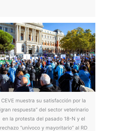
CEVE muestra su satisfacción por la
“gran respuesta” del sector veterinario
en la protesta del pasado 18-N y el
rechazo “unívoco y mayoritario” al RD