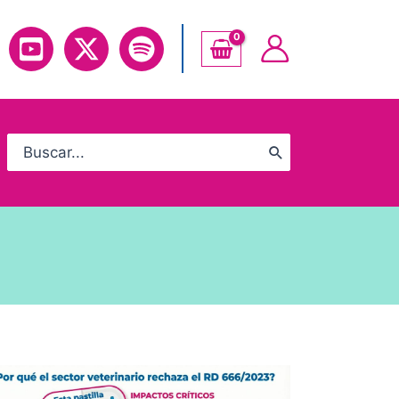
Search
for: