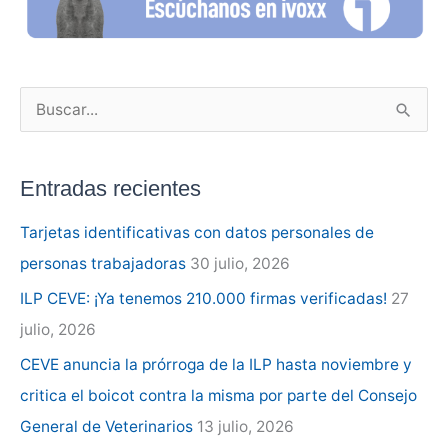
B
u
s
Entradas recientes
c
a
Tarjetas identificativas con datos personales de
r
personas trabajadoras
30 julio, 2026
p
ILP CEVE: ¡Ya tenemos 210.000 firmas verificadas!
27
o
julio, 2026
r
CEVE anuncia la prórroga de la ILP hasta noviembre y
:
critica el boicot contra la misma por parte del Consejo
General de Veterinarios
13 julio, 2026