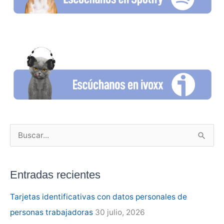
B
u
s
Entradas recientes
c
a
Tarjetas identificativas con datos personales de
r
personas trabajadoras
30 julio, 2026