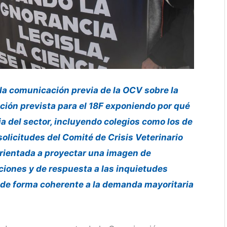
 la comunicación previa de la OCV sobre la
ción prevista para el 18F exponiendo por qué
ia del sector, incluyendo colegios como los de
solicitudes del Comité de Crisis Veterinario
orientada a proyectar una imagen de
ciones y de respuesta a las inquietudes
 de forma coherente a la demanda mayoritaria