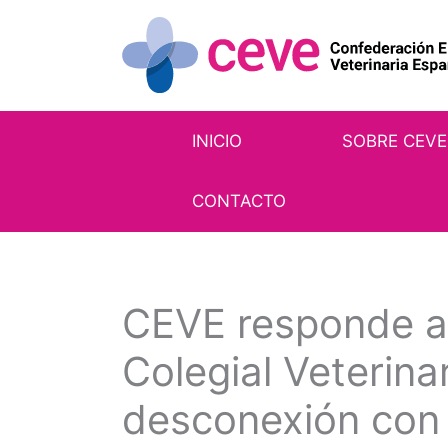
Ir
al
contenido
INICIO
SOBRE CEVE
CONTACTO
CEVE responde a 
Colegial Veterinar
desconexión con