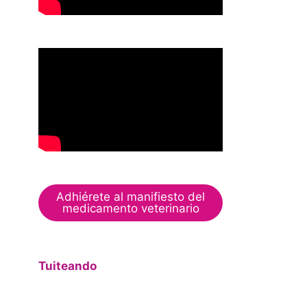
Adhiérete al manifiesto del
medicamento veterinario
Tuiteando