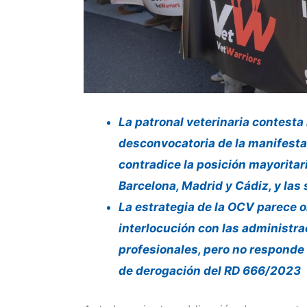
La patronal veterinaria contesta
desconvocatoria de la manifesta
contradice la posición mayoritar
Barcelona, Madrid y Cádiz, y las 
La estrategia de la OCV parece 
interlocución con las administra
profesionales, pero no responde
de derogación del RD 666/2023