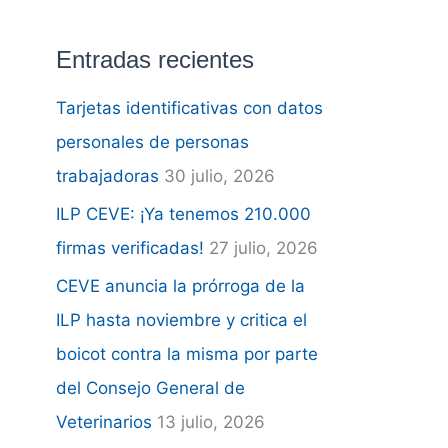
u
s
Entradas recientes
c
a
Tarjetas identificativas con datos
r
personales de personas
p
trabajadoras
30 julio, 2026
o
ILP CEVE: ¡Ya tenemos 210.000
r
firmas verificadas!
27 julio, 2026
:
CEVE anuncia la prórroga de la
ILP hasta noviembre y critica el
boicot contra la misma por parte
del Consejo General de
Veterinarios
13 julio, 2026