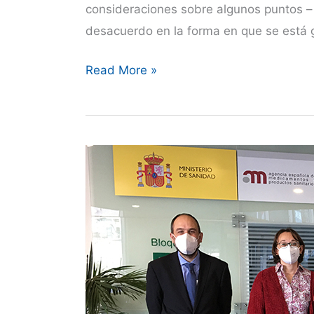
consideraciones sobre algunos puntos – 
desacuerdo en la forma en que se está 
CEVE
Read More »
pone
los
puntos
sobre
las
íes
acerca
de
la
gestión
del