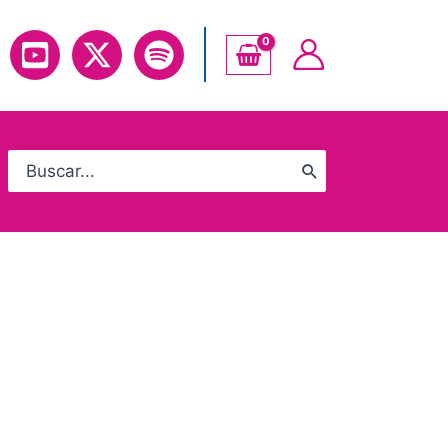
Search
for: