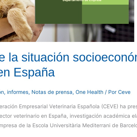
 la situación socioeconóm
 en España
ón
,
informes
,
Notas de prensa
,
One Health
/ Por
Ceve
eración Empresarial Veterinaria Española (CEVE) ha pre
ector veterinario en España, investigación académica el
resa de la Escola Universitària Mediterrani de Barcelon