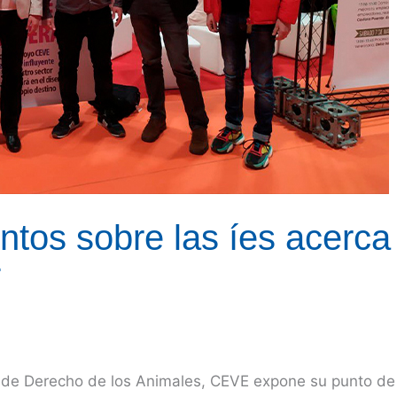
os sobre las íes acerca 
T
al de Derecho de los Animales, CEVE expone su punto de