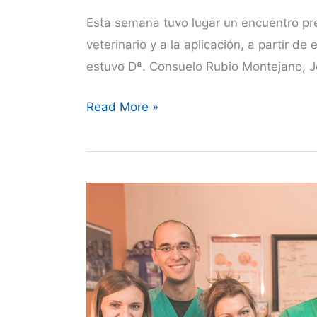
Esta semana tuvo lugar un encuentro pr
veterinario y a la aplicación, a partir
estuvo Dª. Consuelo Rubio Montejano, J
Reunión
Read More »
entre
la
Agencia
Española
de
Medicamentos
y
Productos
Sanitarios