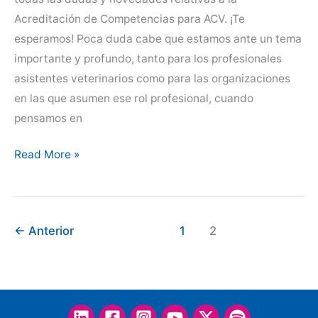
Acreditación de Competencias para ACV. ¡Te
esperamos! Poca duda cabe que estamos ante un tema
importante y profundo, tanto para los profesionales
asistentes veterinarios como para las organizaciones
en las que asumen ese rol profesional, cuando
pensamos en
«Desmitificando
Read More »
el
sistema
de
←
Anterior
1
2
acreditación»,
el
webinar
para
los