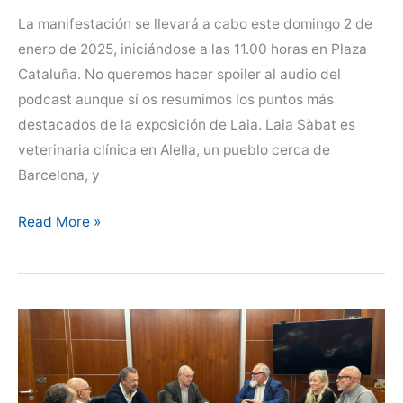
La manifestación se llevará a cabo este domingo 2 de
enero de 2025, iniciándose a las 11.00 horas en Plaza
Cataluña. No queremos hacer spoiler al audio del
podcast aunque sí os resumimos los puntos más
destacados de la exposición de Laia. Laia Sàbat es
veterinaria clínica en Alella, un pueblo cerca de
Barcelona, y
Hablamos
Read More »
con
Laia
Sàbat,
impulsora
de
la
Manifestación