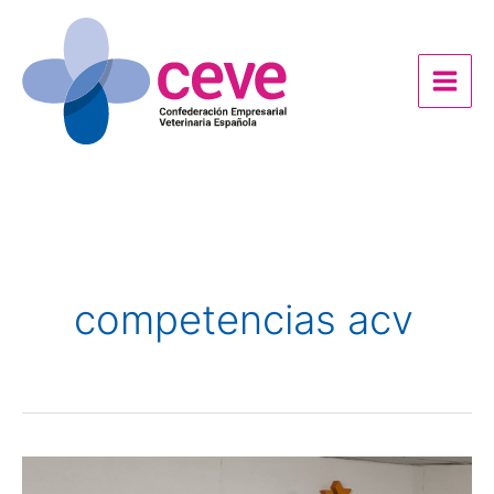
Ir
al
contenido
competencias acv