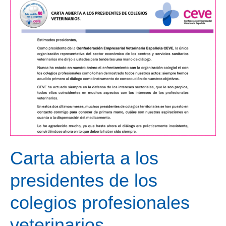
con
el
trasfondo
del
RD
666
Carta abierta a los
presidentes de los
colegios profesionales
veterinarios