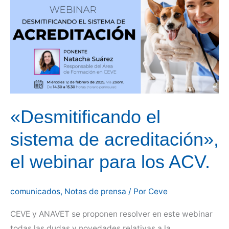
Madrid
acercan
posturas
en
la
cuestión
del
medicamento.
«Desmitificando el
sistema de acreditación»,
el webinar para los ACV.
comunicados
,
Notas de prensa
/ Por
Ceve
CEVE y ANAVET se proponen resolver en este webinar
todas las dudas y novedades relativas a la