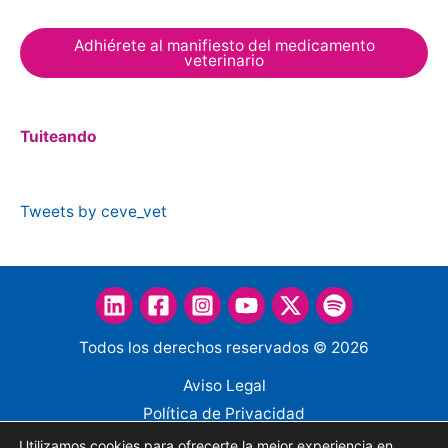
Adhiérete al manifiesto del medicamento
veterinario
Tuiteando
Tweets by ceve_vet
Todos los derechos reservados © 2026
Aviso Legal
Política de Privacidad
Política de Cookies
Utilizamos cookies para ofrecerte la mejor experiencia en