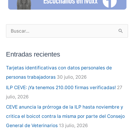
B
u
s
Entradas recientes
c
a
Tarjetas identificativas con datos personales de
r
personas trabajadoras
30 julio, 2026
p
ILP CEVE: ¡Ya tenemos 210.000 firmas verificadas!
27
o
julio, 2026
r
CEVE anuncia la prórroga de la ILP hasta noviembre y
:
critica el boicot contra la misma por parte del Consejo
General de Veterinarios
13 julio, 2026