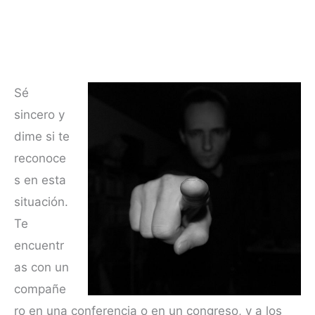
Sé
sincero y
dime si te
reconoce
s en esta
situación.
Te
encuentr
as con un
compañe
ro en una conferencia o en un congreso, y a los