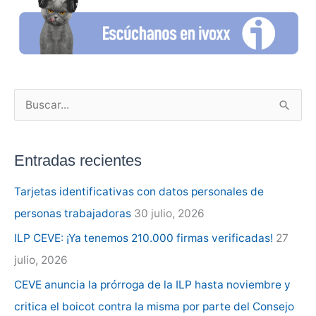
B
u
s
Entradas recientes
c
a
Tarjetas identificativas con datos personales de
r
personas trabajadoras
30 julio, 2026
p
ILP CEVE: ¡Ya tenemos 210.000 firmas verificadas!
27
o
julio, 2026
r
CEVE anuncia la prórroga de la ILP hasta noviembre y
:
critica el boicot contra la misma por parte del Consejo