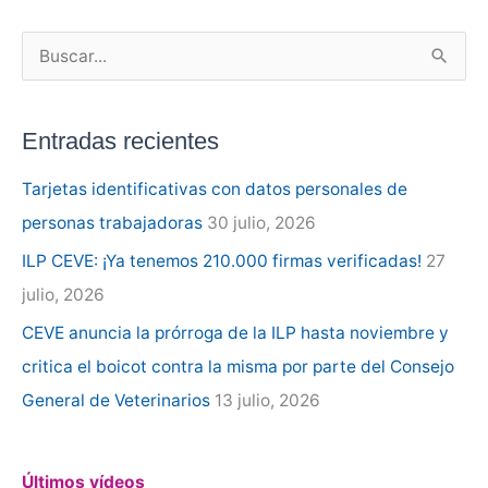
B
u
s
Entradas recientes
c
a
Tarjetas identificativas con datos personales de
r
personas trabajadoras
30 julio, 2026
p
ILP CEVE: ¡Ya tenemos 210.000 firmas verificadas!
27
o
julio, 2026
r
CEVE anuncia la prórroga de la ILP hasta noviembre y
:
critica el boicot contra la misma por parte del Consejo
General de Veterinarios
13 julio, 2026
Últimos vídeos