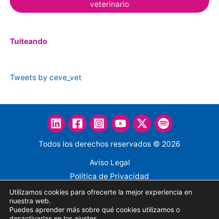
veterinario
Tuiteando
Tweets by ceve_vet
Todos los derechos reservados © 2026
Aviso Legal
Política de Privacidad
Política de Cookies
Utilizamos cookies para ofrecerte la mejor experiencia en
nuestra web.
Política de Privacidad en redes sociales
Puedes aprender más sobre qué cookies utilizamos o
Canal de denuncias
desactivarlas en los
ajustes
.