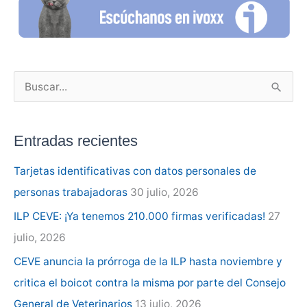
B
u
s
Entradas recientes
c
a
Tarjetas identificativas con datos personales de
r
personas trabajadoras
30 julio, 2026
p
ILP CEVE: ¡Ya tenemos 210.000 firmas verificadas!
27
o
julio, 2026
r
CEVE anuncia la prórroga de la ILP hasta noviembre y
:
critica el boicot contra la misma por parte del Consejo
General de Veterinarios
13 julio, 2026