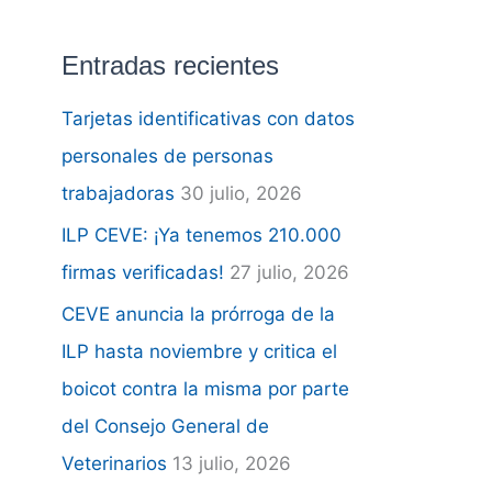
u
s
Entradas recientes
c
a
Tarjetas identificativas con datos
r
personales de personas
p
trabajadoras
30 julio, 2026
o
ILP CEVE: ¡Ya tenemos 210.000
r
firmas verificadas!
27 julio, 2026
:
CEVE anuncia la prórroga de la
ILP hasta noviembre y critica el
boicot contra la misma por parte
del Consejo General de
Veterinarios
13 julio, 2026