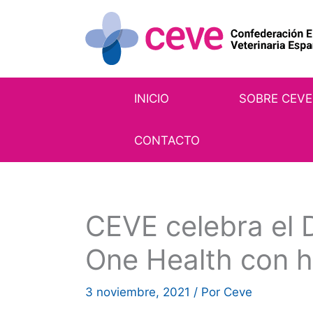
Ir
al
contenido
INICIO
SOBRE CEVE
CONTACTO
CEVE celebra el D
One Health con 
3 noviembre, 2021
/ Por
Ceve