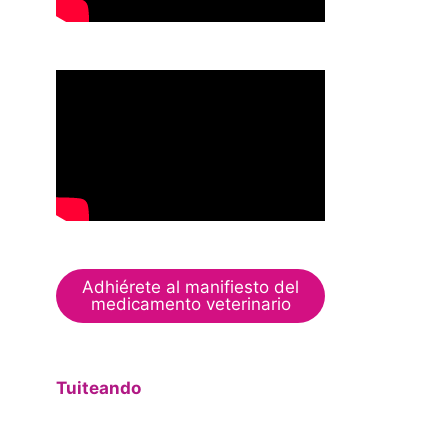
Adhiérete al manifiesto del
medicamento veterinario
Tuiteando