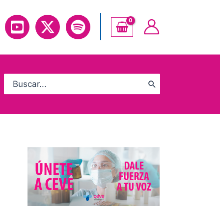
Search
for: