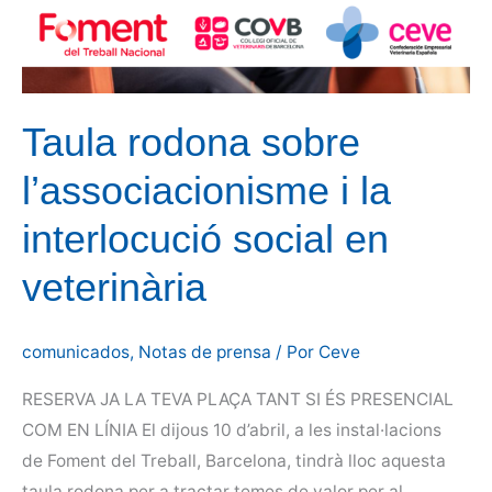
Taula rodona sobre
l’associacionisme i la
interlocució social en
veterinària
comunicados
,
Notas de prensa
/ Por
Ceve
RESERVA JA LA TEVA PLAÇA TANT SI ÉS PRESENCIAL
COM EN LÍNIA El dijous 10 d’abril, a les instal·lacions
de Foment del Treball, Barcelona, tindrà lloc aquesta
taula rodona per a tractar temes de valor per al