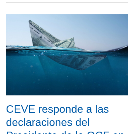
más,
CEVE
celebra
su
asamblea
general
presencial
en
Madrid
CEVE responde a las
declaraciones del