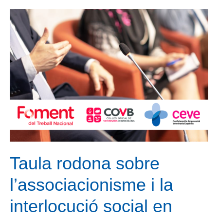
las
declaraciones
del
Presidente
de
la
OCF
en
Sanifax
Taula rodona sobre
l’associacionisme i la
interlocució social en