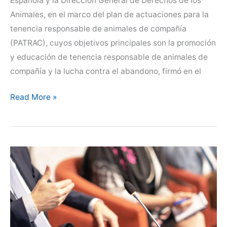
Española y la Dirección General de Derechos de los
Animales, en el marco del plan de actuaciones para la
tenencia responsable de animales de compañía
(PATRAC), cuyos objetivos principales son la promoción
y educación de tenencia responsable de animales de
compañía y la lucha contra el abandono, firmó en el
CEVE
Read More »
se
suma
a
la
firma
del
Protocolo
de
Tenencia