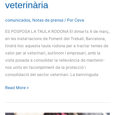
veterinària
comunicados
,
Notas de prensa
/ Por
Ceve
ES POSPOSA LA TAULA RODONA El dimarts 4 de març,
en les instal·lacions de Foment del Treball, Barcelona,
tindrà lloc aquesta taula rodona per a tractar temes de
valor per al veterinari, autònom i empresari, amb la
vista posada a consolidar la rellevància de mantenir-
nos units en l’acompliment de la protecció i
consolidació del sector veterinari. La benvinguda
Taula
Read More »
rodona
sobre
l’associacionisme