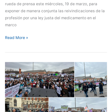
rueda de prensa este miércoles, 19 de marzo, para
exponer de manera conjunta las reivindicaciones de la
profesión por una ley justa del medicamento en el
marco
Convocatoria
Read More »
de
rueda
de
prensa
del
Comité
de
Crisis
Vet
por