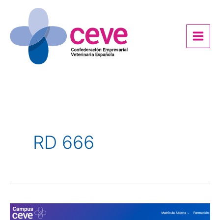
Ir
al
contenido
RD 666