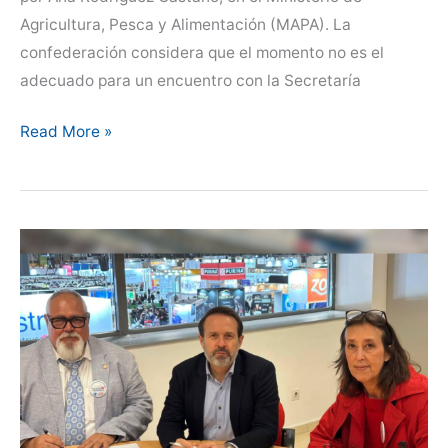
Agricultura, Pesca y Alimentación (MAPA). La
confederación considera que el momento no es el
adecuado para un encuentro con la Secretaría
La
Read More »
Confederación
Empresarial
Veterinaria
Española
(CEVE)
condiciona
su
reunión
con
la
Secretaría