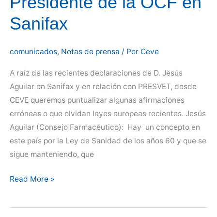
Presidente de la OCF en
Sanifax
comunicados
,
Notas de prensa
/ Por
Ceve
A raíz de las recientes declaraciones de D. Jesús
Aguilar en Sanifax y en relación con PRESVET, desde
CEVE queremos puntualizar algunas afirmaciones
erróneas o que olvidan leyes europeas recientes. Jesús
Aguilar (Consejo Farmacéutico): Hay un concepto en
este país por la Ley de Sanidad de los años 60 y que se
sigue manteniendo, que
CEVE
Read More »
responde
a