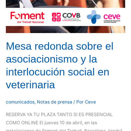
Responsable
impulsado
por
la
DG
Mesa redonda sobre el
de
Derechos
asociacionismo y la
de
interlocución social en
los
Animales
veterinaria
(PATRAC)
comunicados
,
Notas de prensa
/ Por
Ceve
RESERVA YA TU PLAZA TANTO SI ES PRESENCIAL
COMO ONLINE El jueves 10 de abril, en las
instalaciones de Foment del Treball, Barcelona, tendrá