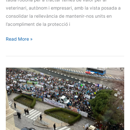
veterinari, autònom i empresari, amb la vista posada a
consolidar la rellevància de mantenir-nos units en
l’acompliment de la protecció i
Taula
Read More »
rodona
sobre
l’associacionisme
i
la
interlocució
social
en
veterinària