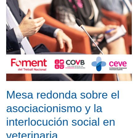
i
la
interlocució
social
en
veterinària
Mesa redonda sobre el
asociacionismo y la
interlocución social en
veterinaria