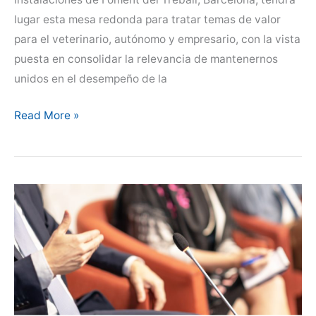
lugar esta mesa redonda para tratar temas de valor
para el veterinario, autónomo y empresario, con la vista
puesta en consolidar la relevancia de mantenernos
unidos en el desempeño de la
Mesa
Read More »
redonda
sobre
el
asociacionismo
y
la
interlocución
social
en
veterinaria