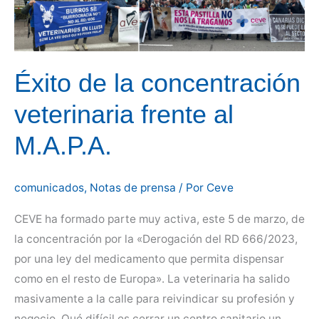
una
ley
justa
del
Éxito de la concentración
medicamento
veterinario
veterinaria frente al
M.A.P.A.
comunicados
,
Notas de prensa
/ Por
Ceve
CEVE ha formado parte muy activa, este 5 de marzo, de
la concentración por la «Derogación del RD 666/2023,
por una ley del medicamento que permita dispensar
como en el resto de Europa». La veterinaria ha salido
masivamente a la calle para reivindicar su profesión y
negocio. Qué difícil es cerrar un centro sanitario un