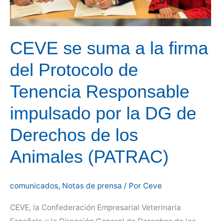
de
Estado
a
CEVE se suma a la firma
un
encuentro
del Protocolo de
previo
Tenencia Responsable
con
el
impulsado por la DG de
Ministro
Derechos de los
Luis
Planas
Animales (PATRAC)
comunicados
,
Notas de prensa
/ Por
Ceve
CEVE, la Confederación Empresarial Veterinaria