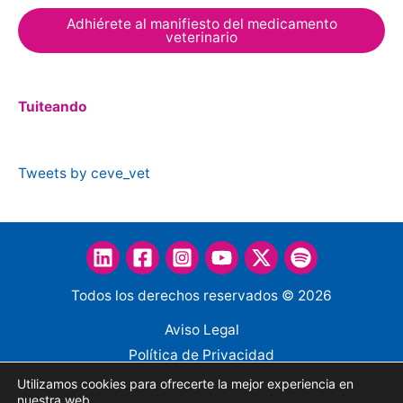
Adhiérete al manifiesto del medicamento
veterinario
Tuiteando
Tweets by ceve_vet
Todos los derechos reservados © 2026
Aviso Legal
Política de Privacidad
Política de Cookies
Utilizamos cookies para ofrecerte la mejor experiencia en
nuestra web.