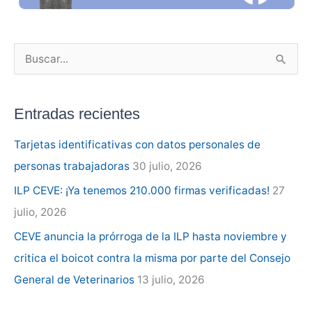
B
u
s
Entradas recientes
c
a
Tarjetas identificativas con datos personales de
r
personas trabajadoras
30 julio, 2026
p
ILP CEVE: ¡Ya tenemos 210.000 firmas verificadas!
27
o
julio, 2026
r
CEVE anuncia la prórroga de la ILP hasta noviembre y
:
critica el boicot contra la misma por parte del Consejo
General de Veterinarios
13 julio, 2026