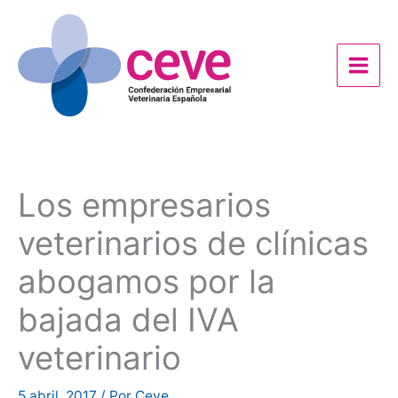
Ir
al
contenido
Los empresarios
veterinarios de clínicas
abogamos por la
bajada del IVA
veterinario
5 abril, 2017
/ Por
Ceve