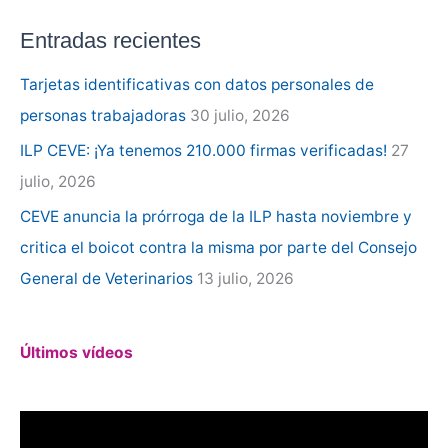
s
Entradas recientes
c
a
Tarjetas identificativas con datos personales de
r
personas trabajadoras
30 julio, 2026
p
ILP CEVE: ¡Ya tenemos 210.000 firmas verificadas!
27
o
julio, 2026
r
CEVE anuncia la prórroga de la ILP hasta noviembre y
:
critica el boicot contra la misma por parte del Consejo
General de Veterinarios
13 julio, 2026
Últimos vídeos